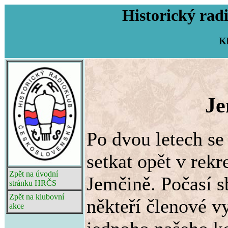
Historický rad
K
Je
Po dvou letech s
setkat opět v rekr
Zpět na úvodní
Jemčině. Počasí s
stránku HRČS
Zpět na klubovní
někteří členové vy
akce