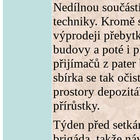
Nedílnou součástí
techniky. Kromě s
výprodeji přebytk
budovy a poté i 
přijímačů z pate
sbírka se tak očis
prostory depozitá
přírůstky.
Týden před setkán
brigáda, takže ná