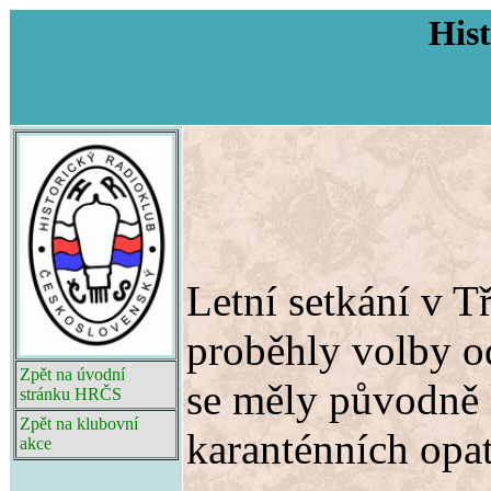
His
Letní setkání v T
proběhly volby o
Zpět na úvodní
se měly původně k
stránku HRČS
Zpět na klubovní
karanténních opat
akce